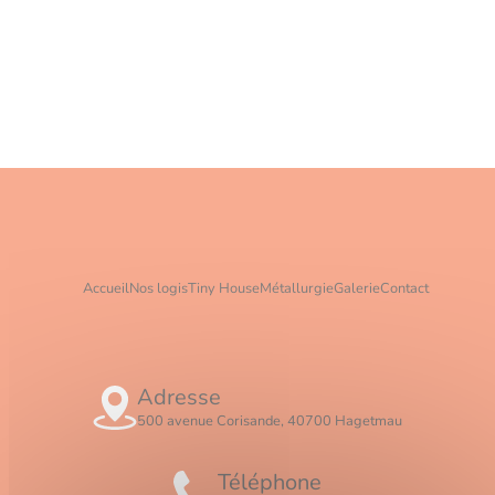
Accueil
Nos logis
Tiny House
Métallurgie
Galerie
Contact
Adresse
500 avenue Corisande, 40700 Hagetmau
Téléphone