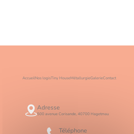
Accueil
Nos logis
Tiny House
Métallurgie
Galerie
Contact
Adresse
500 avenue Corisande, 40700 Hagetmau
Téléphone