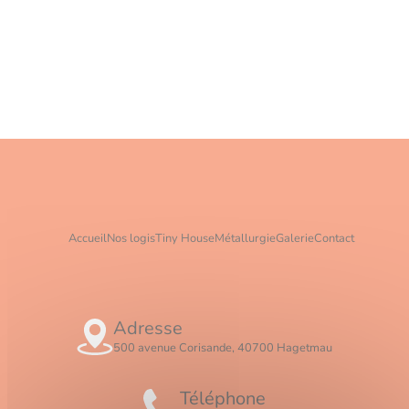
Accueil
Nos logis
Tiny House
Métallurgie
Galerie
Contact
Adresse
500 avenue Corisande, 40700 Hagetmau
Téléphone