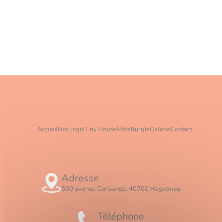
Accueil
Nos logis
Tiny House
Métallurgie
Galerie
Contact
Adresse
500 avenue Corisande, 40700 Hagetmau
Téléphone