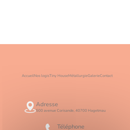
Accueil
Nos logis
Tiny House
Métallurgie
Galerie
Contact
Adresse
500 avenue Corisande, 40700 Hagetmau
Téléphone