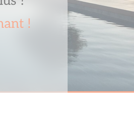
lus ?
ant !