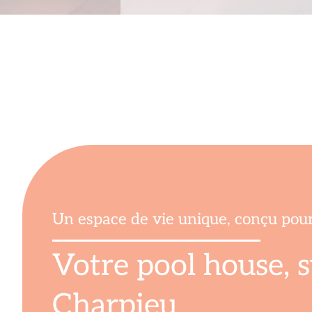
Un espace de vie unique, conçu pou
Votre pool house, 
Charpieu