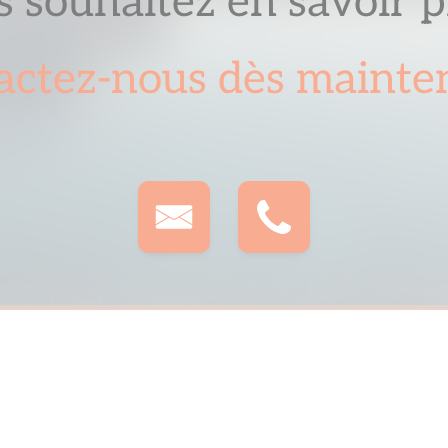
 souhaitez en savoir p
actez-nous dès mainten