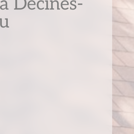
à Décines-
eu