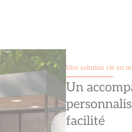
Une solution clé en m
Un accomp
personnalis
facilité