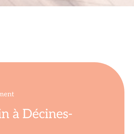
ement
in à Décines-