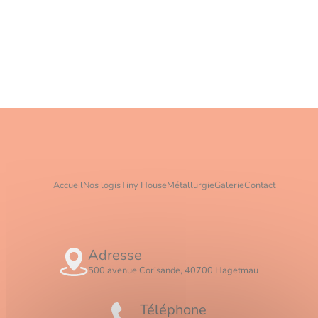
Accueil
Nos logis
Tiny House
Métallurgie
Galerie
Contact
Adresse
500 avenue Corisande, 40700 Hagetmau
Téléphone