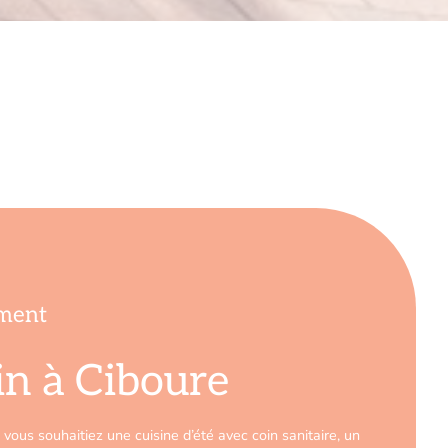
ement
in à Ciboure
ous souhaitiez une cuisine d’été avec coin sanitaire, un