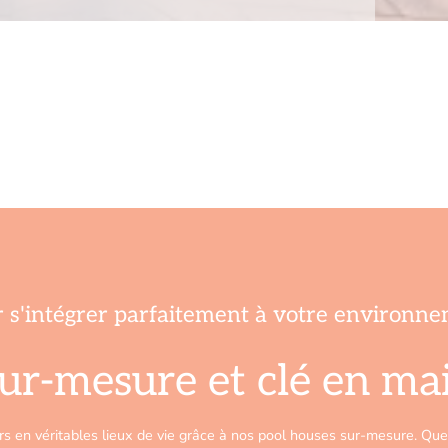
r s'intégrer parfaitement à votre environn
sur-mesure et clé en ma
 en véritables lieux de vie grâce à nos pool houses sur-mesure. Que v