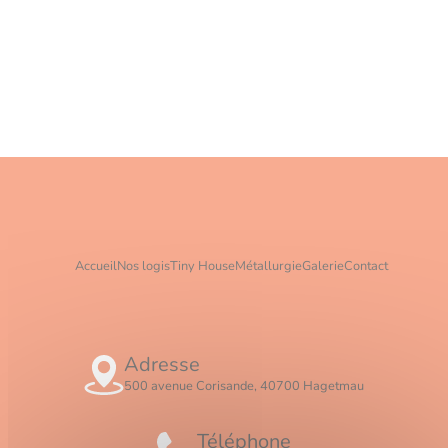
Accueil
Nos logis
Tiny House
Métallurgie
Galerie
Contact
Adresse
500 avenue Corisande, 40700 Hagetmau
Téléphone