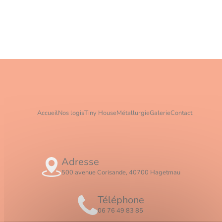
Accueil
Nos logis
Tiny House
Métallurgie
Galerie
Contact
Adresse
500 avenue Corisande, 40700 Hagetmau
Téléphone
06 76 49 83 85