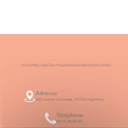
Accueil
Nos logis
Tiny House
Métallurgie
Galerie
Contact
Adresse
500 avenue Corisande, 40700 Hagetmau
Téléphone
06 76 49 83 85