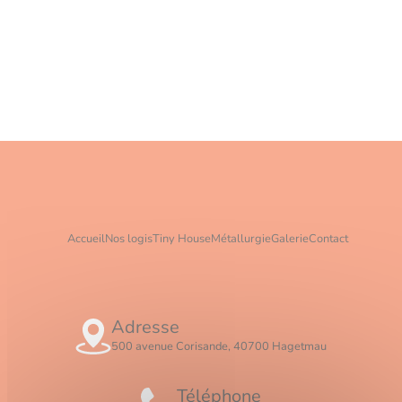
Accueil
Nos logis
Tiny House
Métallurgie
Galerie
Contact
Adresse
500 avenue Corisande, 40700 Hagetmau
Téléphone