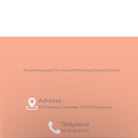
Accueil
Nos logis
Tiny House
Métallurgie
Galerie
Contact
Adresse
500 avenue Corisande, 40700 Hagetmau
Téléphone
06 76 49 83 85