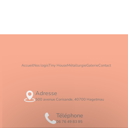
Accueil
Nos logis
Tiny House
Métallurgie
Galerie
Contact
Adresse
500 avenue Corisande, 40700 Hagetmau
Téléphone
06 76 49 83 85