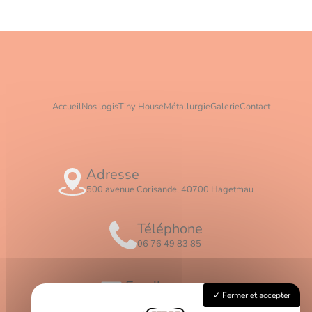
Accueil
Nos logis
Tiny House
Métallurgie
Galerie
Contact
Adresse
500 avenue Corisande, 40700 Hagetmau
Téléphone
06 76 49 83 85
Email
Fermer et accepter
contact@logis-ceros.fr