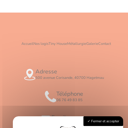
Accueil
Nos logis
Tiny House
Métallurgie
Galerie
Contact
Adresse
500 avenue Corisande, 40700 Hagetmau
Téléphone
06 76 49 83 85
Email
Fermer et accepter
contact@logis-ceros.fr