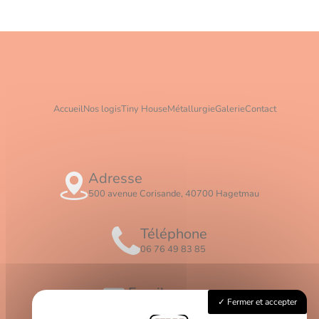
Accueil
Nos logis
Tiny House
Métallurgie
Galerie
Contact
Adresse
500 avenue Corisande, 40700 Hagetmau
Téléphone
06 76 49 83 85
Email
Fermer et accepter
contact@logis-ceros.fr