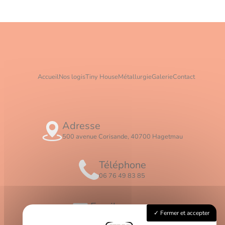
Accueil
Nos logis
Tiny House
Métallurgie
Galerie
Contact
Adresse
500 avenue Corisande, 40700 Hagetmau
Téléphone
06 76 49 83 85
Email
Fermer et accepter
contact@logis-ceros.fr