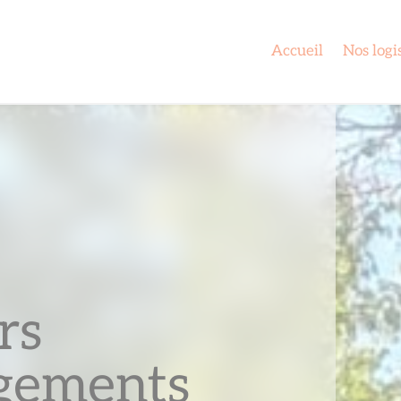
Accueil
Nos logi
rs
gements