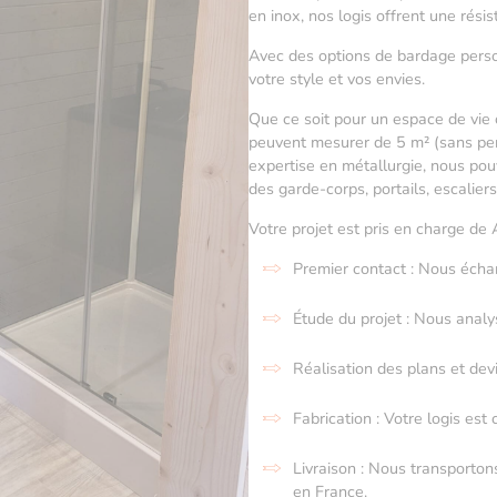
en inox, nos logis offrent une rés
Avec des options de bardage person
votre style et vos envies.
Que ce soit pour un espace de vie 
peuvent mesurer de 5 m² (sans per
expertise en métallurgie, nous p
des garde-corps, portails, escaliers
Votre projet est pris en charge de 
Premier contact : Nous éch
Étude du projet : Nous analy
Réalisation des plans et dev
Fabrication : Votre logis est 
Livraison : Nous transporton
en France.