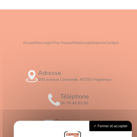
Accueil
Nos logis
Tiny House
Métallurgie
Galerie
Contact
Adresse
500 avenue Corisande, 40700 Hagetmau
Téléphone
06 76 49 83 85
Email
Fermer et accepter
contact@logis-ceros.fr