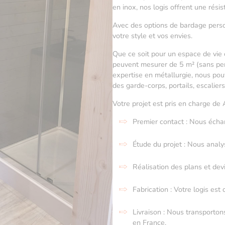
en inox, nos logis offrent une rés
Avec des options de bardage person
votre style et vos envies.
Que ce soit pour un espace de vie 
peuvent mesurer de 5 m² (sans per
expertise en métallurgie, nous p
des garde-corps, portails, escaliers
Votre projet est pris en charge de 
Premier contact : Nous éch
Étude du projet : Nous analy
Réalisation des plans et dev
Fabrication : Votre logis est 
Livraison : Nous transporton
en France.