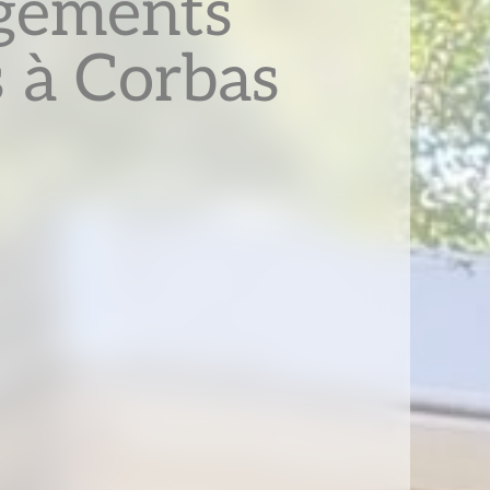
gements
s à Corbas