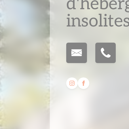
d'héber
insolite