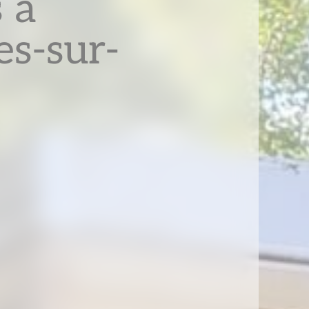
s à
es-sur-