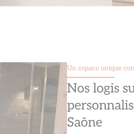
Un espace unique con
Nos logis s
personnalis
Saône