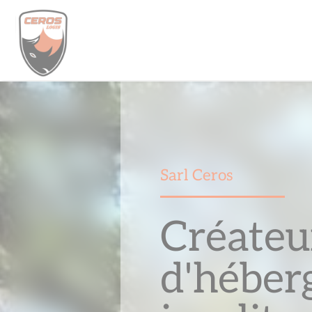
Skip
to
content
Sarl Ceros
Créateu
d'héber