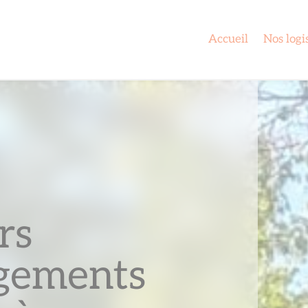
Accueil
Nos logi
rs
gements