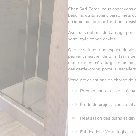
Chez Sarl Ceros, nous concevons d
besoins, qu’ils soient personnels 
en inox, nos logis offrent une rés
Avec des options de bardage person
votre style et vos envies.
Que ce soit pour un espace de vie 
peuvent mesurer de 5 m² (sans per
expertise en métallurgie, nous p
des garde-corps, portails, escaliers
Votre projet est pris en charge de
Premier contact : Nous éch
Étude du projet : Nous analy
Réalisation des plans et dev
Fabrication : Votre logis est 