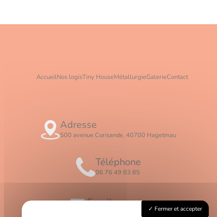
Accueil
Nos logis
Tiny House
Métallurgie
Galerie
Contact
Adresse
500 avenue Corisande, 40700 Hagetmau
Téléphone
06 76 49 83 85
Email
Fermer et accepter
contact@logis-ceros.fr