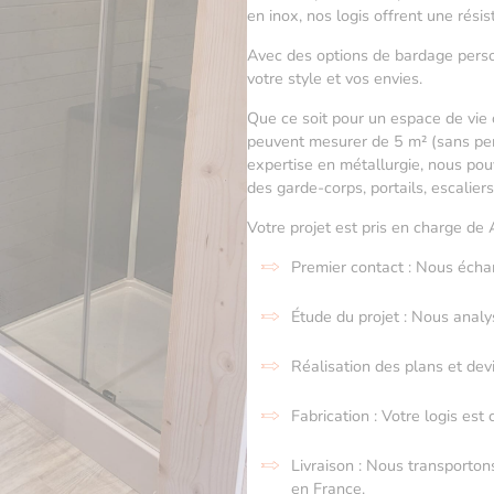
en inox, nos logis offrent une rés
Avec des options de bardage person
votre style et vos envies.
Que ce soit pour un espace de vie 
peuvent mesurer de 5 m² (sans per
expertise en métallurgie, nous p
des garde-corps, portails, escaliers
Votre projet est pris en charge de 
Premier contact : Nous éch
Étude du projet : Nous analy
Réalisation des plans et dev
Fabrication : Votre logis est 
Livraison : Nous transporton
en France.