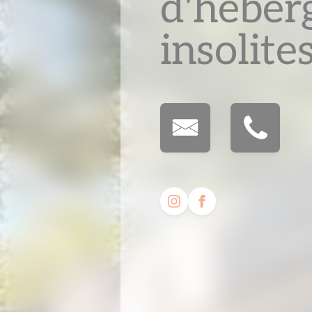
d'héber
insolite