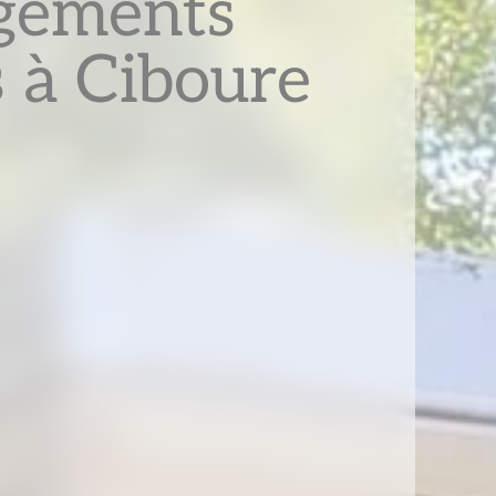
gements
s à Ciboure