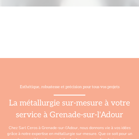
Esthétique, robustesse et précision pour tous vos projets
La métallurgie sur-mesure à votre
service à Grenade-sur-l'Adour
Chez Sarl Ceros à Grenade-sur-l’Adour, nous donnons vie à vos idées
grâce à notre expertise en métallurgie sur-mesure. Que ce soit pour un