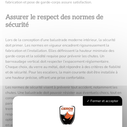
fabrication et pose de garde-corps assure satisfaction.
Assurer le respect des normes de
sécurité
Lors de la conception d’une balustrade moderne intérieur, la sécurité
doit primer. Les normes en vigueur encadrent rigoureusement la
fabrication et l’installation. Elles définissent la hauteur minimale des
garde-corps et la solidité requise pour prévenir les chutes. Un
barreaudage vertical doit respecter l’espacement réglementaire.
Chaque choix, du verre au métal, doit répondre à des critères de fiabilité
et de sécurité. Pour les escaliers, la main courante doit être installée à
une hauteur précise, offrant une prise confortable.
Les normes de sécurité visent à prévenir tout accident, notamment les
chutes. Une balustrade doit pouvoir résister aux éventuels chocs, tout en
conservant sa fonction principale de protection. En cas d’utilisation de
Fermer et accepter
panneaux de verre, il est impératif de choisir un verre feuilleté ou
trempé. Ces matériaux sont conçus pour leur robustesse. Toujours
respecter les normes garantit une tranquillité d’esprit et une protection
optimale. Cette attention au détail pérennise votre investissement, tout
en assurant la sécurité de tous les utilisateurs de l’espace. Un